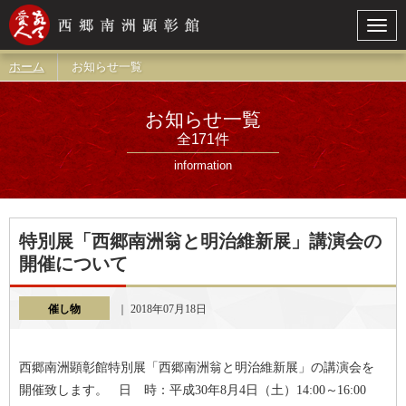
Togg
navig
ホーム
お知らせ一覧
お知らせ一覧
全171件
information
特別展「西郷南洲翁と明治維新展」講演会の
開催について
催し物
｜ 2018年07月18日
西郷南洲顕彰館特別展「西郷南洲翁と明治維新展」の講演会を
開催致します。 日 時：平成30年8月4日（土）14:00～16:00