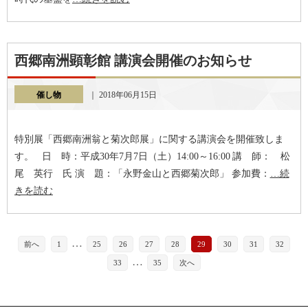
西郷南洲顕彰館 講演会開催のお知らせ
催し物
｜ 2018年06月15日
特別展「西郷南洲翁と菊次郎展」に関する講演会を開催致しま
す。 日 時：平成30年7月7日（土）14:00～16:00 講 師： 松
尾 英行 氏 演 題：「永野金山と西郷菊次郎」 参加費：
…続
きを読む
…
前へ
1
25
26
27
28
29
30
31
32
…
33
35
次へ