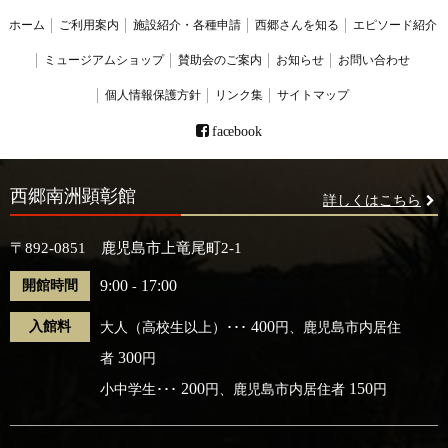
ホーム
ご利用案内
施設紹介・各種申請
西郷さんを知る
エピソード紹介
ミュージアムショップ
賛助会のご案内
お知らせ
お問い合わせ
個人情報保護方針
リンク集
サイトマップ
facebook
西郷南洲顕彰館
詳しくはこちら
〒892-0851 鹿児島市上竜尾町2-1
9:00
17:00
開館時間
-
400
入館料
大人（高校生以上）･･･
円、鹿児島市内居住
300
者
円
200
150
小中学生･･･
円、鹿児島市内居住者
円